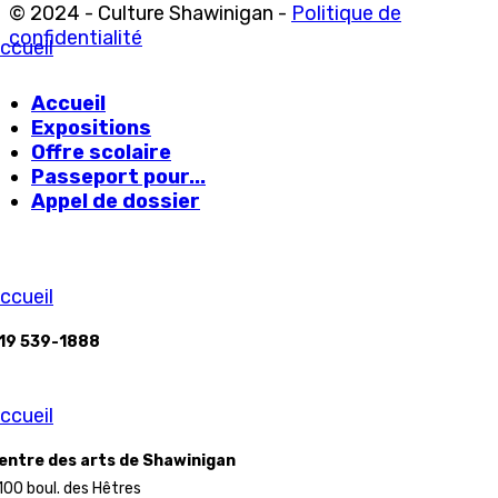
© 2024 - Culture Shawinigan -
Politique de
confidentialité
ccueil
Accueil
Expositions
Offre scolaire
Passeport pour...
Appel de dossier
ccueil
19 539-1888
ccueil
entre des arts de Shawinigan
100 boul. des Hêtres