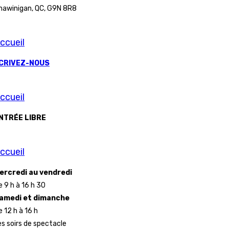
hawinigan, QC, G9N 8R8
ccueil
CRIVEZ-NOUS
ccueil
NTRÉE LIBRE
ccueil
ercredi au vendredi
e 9 h à 16 h 30
amedi et dimanche
e 12 h à 16 h
es soirs de spectacle