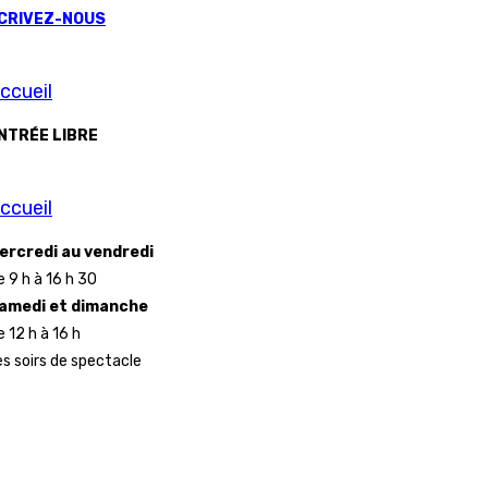
CRIVEZ-NOUS
ccueil
NTRÉE LIBRE
ccueil
ercredi au vendredi
e 9 h à 16 h 30
amedi et dimanche
e 12 h à 16 h
es soirs de spectacle