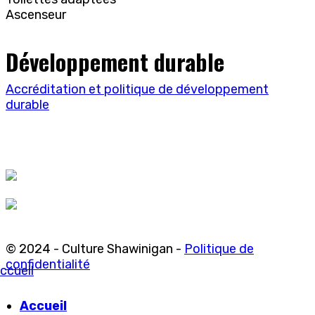
Ascenseur
Développement durable
Accréditation et politique de développement
durable
© 2024 - Culture Shawinigan -
Politique de
confidentialité
ccueil
Accueil