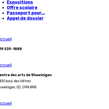
Expositions
Offre scolaire
Passeport pour...
Appel de dossier
ccueil
19 539-1888
ccueil
entre des arts de Shawinigan
100 boul. des Hêtres
hawinigan, QC, G9N 8R8
ccueil