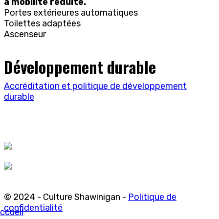
à mobilité réduite.
Portes extérieures automatiques
Toilettes adaptées
Ascenseur
Développement durable
Accréditation et politique de développement
durable
© 2024 - Culture Shawinigan -
Politique de
confidentialité
ccueil