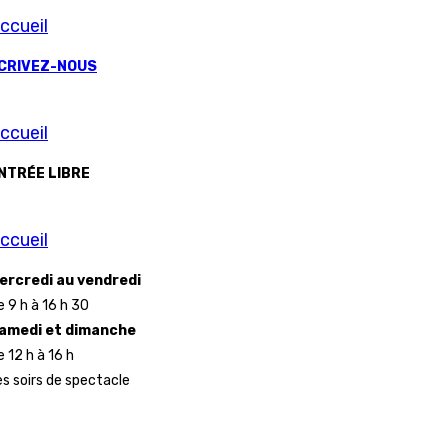
ccueil
CRIVEZ-NOUS
ccueil
NTRÉE LIBRE
ccueil
ercredi au vendredi
e 9 h à 16 h 30
amedi et dimanche
e 12 h à 16 h
es soirs de spectacle