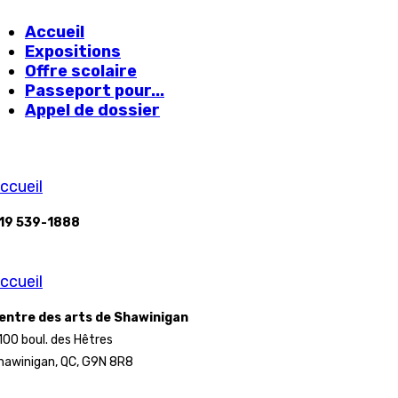
Accueil
Expositions
Offre scolaire
Passeport pour...
Appel de dossier
ccueil
19 539-1888
ccueil
entre des arts de Shawinigan
100 boul. des Hêtres
hawinigan, QC, G9N 8R8