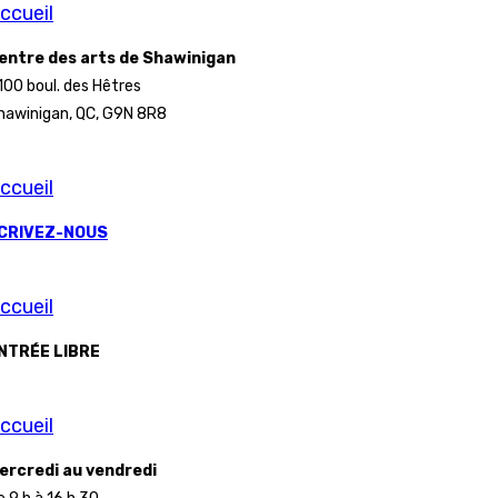
ccueil
entre des arts de Shawinigan
100 boul. des Hêtres
hawinigan, QC, G9N 8R8
ccueil
CRIVEZ-NOUS
ccueil
NTRÉE LIBRE
ccueil
ercredi au vendredi