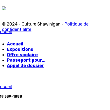
© 2024 - Culture Shawinigan -
Politique de
confidentialité
ccueil
Accueil
Expositions
Offre scolaire
Passeport pour...
Appel de dossier
ccueil
19 539-1888