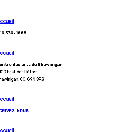
ccueil
19 539-1888
ccueil
entre des arts de Shawinigan
100 boul. des Hêtres
hawinigan, QC, G9N 8R8
ccueil
CRIVEZ-NOUS
ccueil