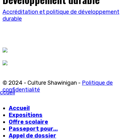
Accréditation et politique de développement
durable
© 2024 - Culture Shawinigan -
Politique de
confidentialité
ccueil
Accueil
Expositions
Offre scolaire
Passeport pour...
Appel de dossier