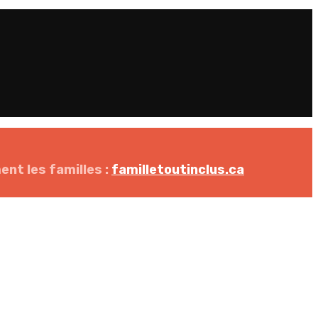
nt les familles :
familletoutinclus.ca