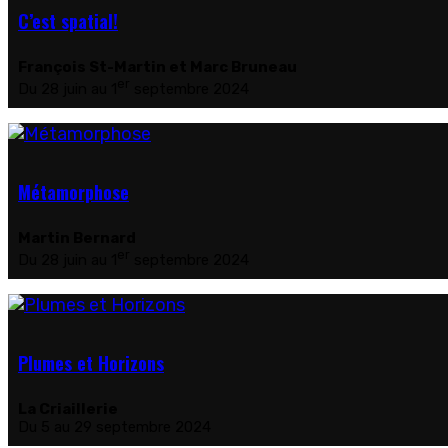
C’est spatial!
François St-Martin et Marc Bruneau
er
Du 28 juin au 1
septembre 2024
Métamorphose
Martin Bernard
er
Du 28 juin au 1
septembre 2024
Plumes et Horizons
La Criaillerie
Du 5 au 29 septembre 2024