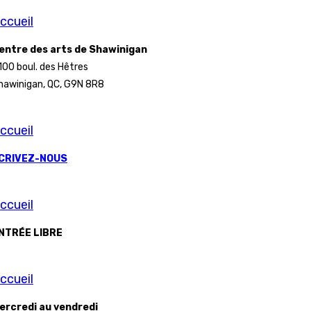
ccueil
entre des arts de Shawinigan
100 boul. des Hêtres
hawinigan, QC, G9N 8R8
ccueil
CRIVEZ-NOUS
ccueil
NTRÉE LIBRE
ccueil
ercredi au vendredi